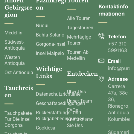
Anden
Pazifikregi
Touren
Kontaktinfo
Gebirgsre
on
rmationen
gion
Alle Touren
Nuqui
Tagestouren
Medellin
Bahia Solano
Telefon
Mehrtägige
Südwest-
Touren
+57 310
Gorgona-Insel
Antioquia
5991163
Touren Ab
Insel Malpelo
Westen
Medellin
Email
Antioquia
info@pura
Wichtige
Ost Antioquia
Entdecken
Links
Adresse
Carrera
Tauchreis
Über Uns
47a, 38c
Datenschutzrichtlinie
en
36,
Unser Team
Geschäftsbedingungen
Rionegro,
FAQs
Antioquia,
Rückerstattungs- Und
Tauchpakete
Rückgabebedingungen
Kolumbien
Für Die Insel
Kontaktieren
Gorgona
Sie Uns
–
Cookiesa
Südamerik