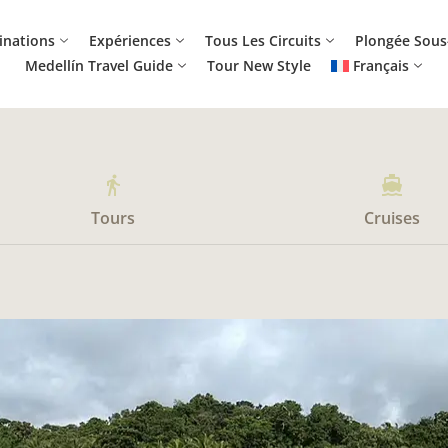
inations
Expériences
Tous Les Circuits
Plongée Sous
Medellín Travel Guide
Tour New Style
Français
directions_walk
directions_boat
Tours
Cruises