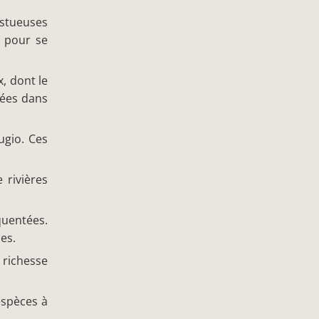
estueuses
t pour se
, dont le
nées dans
ugio. Ces
 rivières
quentées.
es.
richesse
espèces à