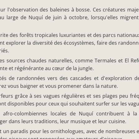
our l'observation des baleines à bosse. Ces créatures maj
au large de Nuquí de juin à octobre, lorsqu'elles migren
rite des forêts tropicales luxuriantes et des parcs nationaux
vent explorer la diversité des écosystèmes, faire des randon
iés.
es sources chaudes naturelles, comme Termales et El Ref
nte et régénérante au cœur de la jungle.
lités de randonnées vers des cascades et d'exploration de
rrez vous baigner et vous promener dans la nature.
feurs grâce à ses vagues régulières et ses plages peu fré
ont disponibles pour ceux qui souhaitent surfer sur les vagu
afro-colombiennes locales de Nuquí contribuent à la 
er dans leurs traditions, leur musique et leur cuisine.
st un paradis pour les ornithologues, avec de nombreuses 