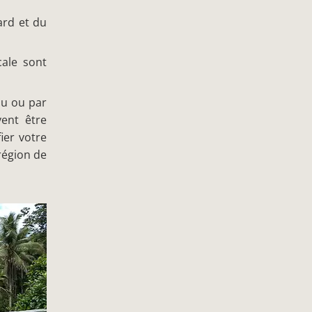
ard et du
cale sont
au ou par
vent être
ier votre
région de