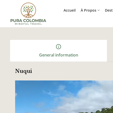
Accueil
À Propos
Dest
info_outline
General information
Nuqui