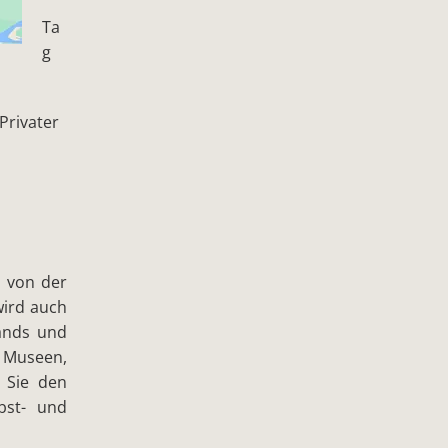
Ta
g
Privater
 von der
wird auch
lands und
 Museen,
n Sie den
bst- und