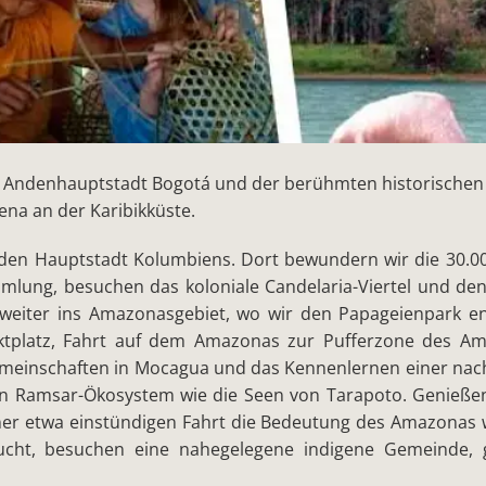
 Andenhauptstadt Bogotá und der berühmten historischen
ena an der Karibikküste.
nden Hauptstadt Kolumbiens. Dort bewundern wir die 30.0
ung, besuchen das koloniale Candelaria-Viertel und den
 weiter ins Amazonasgebiet, wo wir den Papageienpark e
tplatz, Fahrt auf dem Amazonas zur Pufferzone des Am
Gemeinschaften in Mocagua und das Kennenlernen einer nac
in Ramsar-Ökosystem wie die Seen von Tarapoto. Genieße
ner etwa einstündigen Fahrt die Bedeutung des Amazonas
ucht, besuchen eine nahegelegene indigene Gemeinde, 