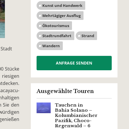
Kunst und Handwerk
Mehrtägiger Ausflug
Ökotourismus
Stadtrundfahrt
Strand
Wandern
 Stadt
ANFRAGE SENDEN
00 Stücke
 riesigen
ntdecken.
acayacu-
Ausgewählte Touren
hhaltigen
n Sie den
Tauchen in
Bahia Solano –
 würdigen
Kolumbianischer
genießen
Pazifik, Choco-
Regenwald – 6