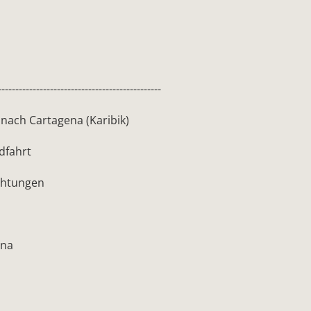
-----------------------------------------------
 nach Cartagena (Karibik)
dfahrt
achtungen
ena