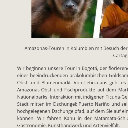
Amazonas-Touren in Kolumbien mit Besuch der
Cartag
Wir beginnen unsere Tour in Bogotá, der floriere
einer beeindruckenden präkolumbischen Goldsamml
Obst- und Blumenmarkt. Von Leticia aus geht es
Amazonas-Obst und Fischprodukte auf dem Mark
Nationalparks, Interaktion mit indigenen Ticuna-
Stadt mitten im Dschungel: Puerto Nariño und se
hochgelegenen Dschungelpfad, auf dem Sie auf ei
können. Wir fahren Kanu in der Matamata-Schl
Gastronomie, Kunsthandwerk und Artenvielfalt.