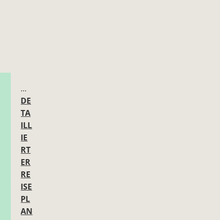
...
DE
TA
ILL
IE
RT
ER
RE
ISE
PL
AN