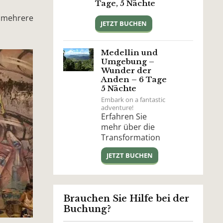
Tage, 5 Nächte
n mehrere
JETZT BUCHEN
Medellin und
Umgebung –
Wunder der
Anden – 6 Tage
5 Nächte
Embark on a fantastic
adventure!
Erfahren Sie
mehr über die
Transformation
von Medellín und
JETZT BUCHEN
besuchen Sie die
Kaffeeregion,
Berge, Flüsse und
üppige Natur.
Brauchen Sie Hilfe bei der
Buchung?