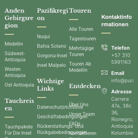
Anden
Pazifikregi
Touren
Kontaktinfo
Gebirgsre
on
rmationen
gion
Alle Touren
Nuqui
Tagestouren
Medellin
Bahia Solano
Telefon
Mehrtägige
Südwest-
Touren
+57 310
Gorgona-Insel
Antioquia
5991163
Touren Ab
Insel Malpelo
Westen
Medellin
Email
Antioquia
info@pura
Wichtige
Ost Antioquia
Entdecken
Links
Adresse
Carrera
Tauchreis
Über Uns
47a, 38c
Datenschutzrichtlinie
en
36,
Unser Team
Geschäftsbedingungen
Rionegro,
FAQs
Antioquia,
Rückerstattungs- Und
Tauchpakete
Rückgabebedingungen
Kolumbien
Für Die Insel
Kontaktieren