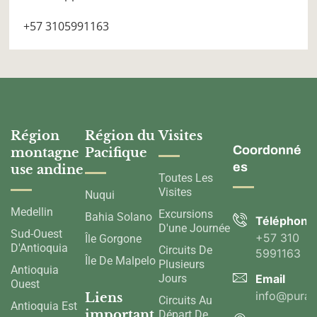
+57 3105991163
Région
Région du
Visites
Coordonné
montagne
Pacifique
es
use andine
Toutes Les
Visites
Nuqui
Medellin
Excursions
Bahia Solano
Téléphone
D'une Journée
Sud-Ouest
+57 310
Île Gorgone
D'Antioquia
Circuits De
5991163
Île De Malpelo
Plusieurs
Antioquia
Jours
Email
Ouest
info@pura
Liens
Circuits Au
Antioquia Est
important
Départ De