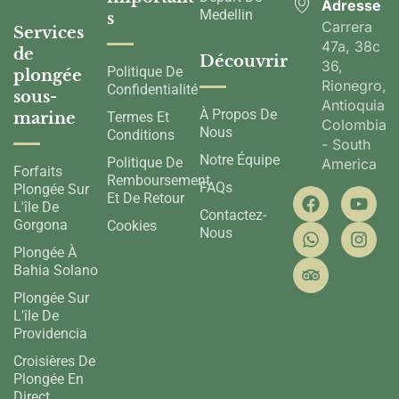
Adresse
Medellin
s
Carrera
Services
47a, 38c
de
Découvrir
36,
Politique De
plongée
Rionegro,
Confidentialité
sous-
Antioquia,
À Propos De
marine
Termes Et
Colombia
Nous
Conditions
- South
Notre Équipe
Politique De
America
Forfaits
Remboursement
FAQs
Plongée Sur
Et De Retour
L'île De
Contactez-
Gorgona
Cookies
Nous
Plongée À
Bahia Solano
Plongée Sur
L'île De
Providencia
Croisières De
Plongée En
Direct