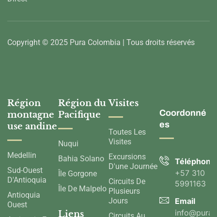
Copyright © 2025 Pura Colombia | Tous droits réservés
Région
Région du
Visites
Coordonné
montagne
Pacifique
es
use andine
Toutes Les
Visites
Nuqui
Medellin
Excursions
Bahia Solano
Téléphone
D'une Journée
Sud-Ouest
+57 310
Île Gorgone
D'Antioquia
Circuits De
5991163
Île De Malpelo
Plusieurs
Antioquia
Jours
Email
Ouest
info@pura
Liens
Circuits Au