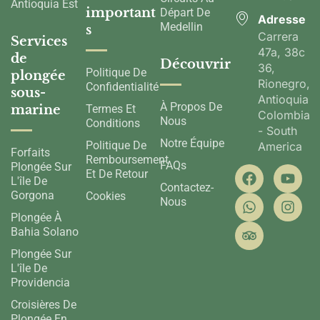
Antioquia Est
important
Départ De
Adresse
Medellin
s
Carrera
Services
47a, 38c
de
Découvrir
36,
Politique De
plongée
Rionegro,
Confidentialité
sous-
Antioquia,
À Propos De
marine
Termes Et
Colombia
Nous
Conditions
- South
Notre Équipe
Politique De
America
Forfaits
Remboursement
FAQs
Plongée Sur
Et De Retour
L'île De
Contactez-
Gorgona
Cookies
Nous
Plongée À
Bahia Solano
Plongée Sur
L'île De
Providencia
Croisières De
Plongée En