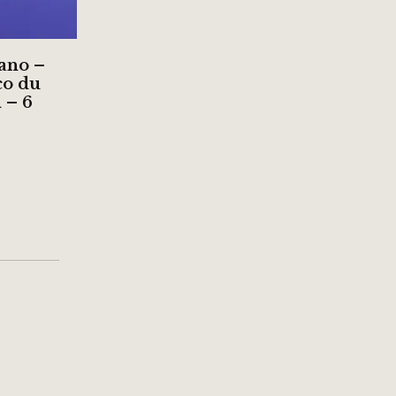
ano –
co du
 – 6