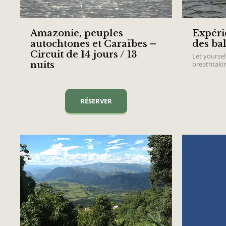
Amazonie, peuples
Expéri
autochtones et Caraïbes –
des ba
Circuit de 14 jours / 13
Let yourse
nuits
breathtaki
RÉSERVER